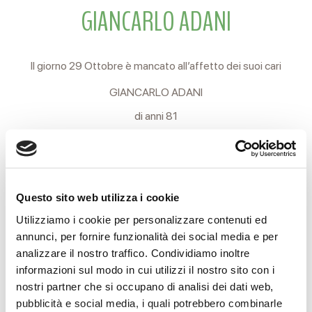
GIANCARLO ADANI
Il giorno 29 Ottobre è mancato all’affetto dei suoi cari
GIANCARLO ADANI
di anni 81
Ne danno il triste annuncio la moglie GILIOLA, il figlio
ALESSANDRO, la sorella ARDEA, i nipoti, il cognato e le
cognate.
Questo sito web utilizza i cookie
I funerali si svolgeranno Sabato 30 c.m. partendo alle ore
Utilizziamo i cookie per personalizzare contenuti ed
15.30 dalla Casa Funeraria Reverberi in Via Terezin, 21 per il
annunci, per fornire funzionalità dei social media e per
cimitero Nuovo di Coviolo in attesa di cremazione.Si
analizzare il nostro traffico. Condividiamo inoltre
informazioni sul modo in cui utilizzi il nostro sito con i
ringraziano anticipatamente coloro che interverranno alla
nostri partner che si occupano di analisi dei dati web,
cerimonia.
pubblicità e social media, i quali potrebbero combinarle