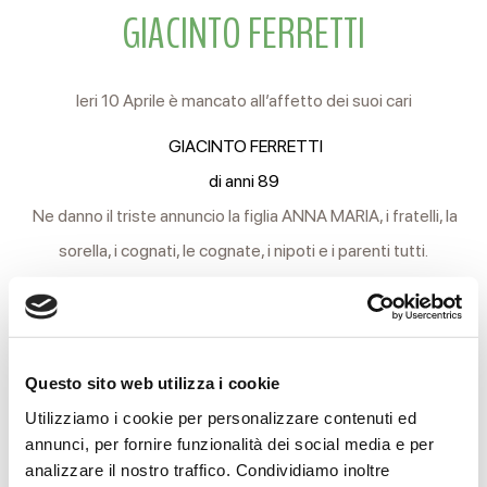
GIACINTO FERRETTI
Ieri 10 Aprile è mancato all’affetto dei suoi cari
GIACINTO FERRETTI
di anni 89
Ne danno il triste annuncio la figlia ANNA MARIA, i fratelli, la
sorella, i cognati, le cognate, i nipoti e i parenti tutti.
I funerali si svolgeranno, Lunedì 13, alle ore 14.30 partendo
dalle Camere Ardenti dell’Arcispedale Santa Maria Nuova
per la Chiesa parrocchiale di Quattro Castella, indi in auto al
Questo sito web utilizza i cookie
cimitero locale.
Utilizziamo i cookie per personalizzare contenuti ed
annunci, per fornire funzionalità dei social media e per
Questa sera, Sabato 11 alle ore 18,00, presso l’abitazione
analizzare il nostro traffico. Condividiamo inoltre
sarà recitato il S. Rosario.