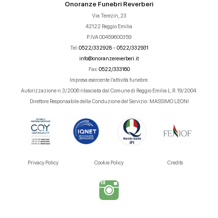
Onoranze Funebri Reverberi
Via Terezin, 23
42122 Reggio Emilia
P.IVA 00459600359
Tel.
0522/332928
–
0522/332931
info@onoranzereverberi.it
Fax.
0522/333160
Impresa esercente l’attività funebre.
Autorizzazione n.3/2006 rilasciata dal Comune di Reggio Emilia L.R. 19/2004.
Direttore Responsabile della Conduzione del Servizio: MASSIMO LEONI
Privacy Policy
Cookie Policy
Credits