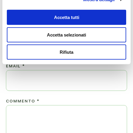
GIACINTO.
Il tuo indirizzo email non sarà pubblicato.
Accetta tutti
NOME
*
Accetta selezionati
Rifiuta
EMAIL
*
COMMENTO
*