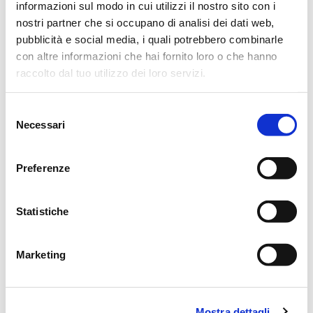
informazioni sul modo in cui utilizzi il nostro sito con i
nostri partner che si occupano di analisi dei dati web,
Si ringraziano anticipatamente coloro che interverranno alla
pubblicità e social media, i quali potrebbero combinarle
cerimonia.
con altre informazioni che hai fornito loro o che hanno
raccolto dal tuo utilizzo dei loro servizi.
Quattro Castella, 11 Aprile 2015
Selezione
Necessari
del
consenso
Preferenze
CONDIVIDI
Statistiche
MESSAGGI ALLA FAMIGLIA
Marketing
SCRIVI ORA
Lascia ora un messaggio di vicinanza alla famiglia di
Mostra dettagli