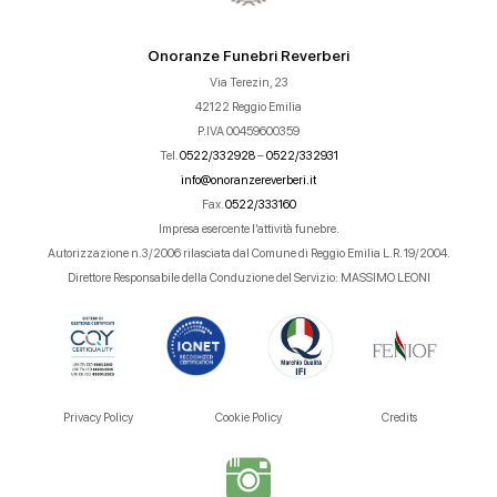
Onoranze Funebri Reverberi
Via Terezin, 23
42122 Reggio Emilia
P.IVA 00459600359
Tel.
0522/332928
–
0522/332931
info@onoranzereverberi.it
Fax.
0522/333160
Impresa esercente l’attività funebre.
Autorizzazione n.3/2006 rilasciata dal Comune di Reggio Emilia L.R. 19/2004.
Direttore Responsabile della Conduzione del Servizio: MASSIMO LEONI
Privacy Policy
Cookie Policy
Credits