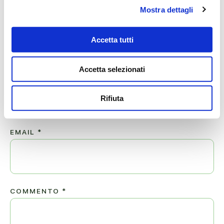
Mostra dettagli
Lascia ora un messaggio di vicinanza alla famiglia di
EUGENIO.
Accetta tutti
Il tuo indirizzo email non sarà pubblicato.
Accetta selezionati
NOME
*
Rifiuta
EMAIL
*
COMMENTO
*