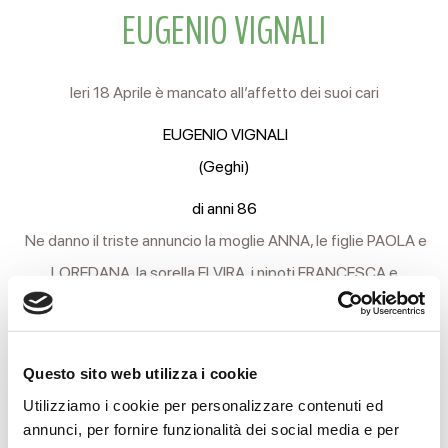
EUGENIO VIGNALI
Ieri 18 Aprile è mancato all’affetto dei suoi cari
EUGENIO VIGNALI
(Geghi)
di anni 86
Ne danno il triste annuncio la moglie ANNA, le figlie PAOLA e
LOREDANA, la sorella ELVIRA, i nipoti FRANCESCA e
MATTEO, i generi, il cognato ILLO e i parenti tutti.
I funerali si svolgeranno Lunedì 21 Aprile alle ore 10 partendo
Questo sito web utilizza i cookie
dall’Hospice Casa Madonna dell’Uliveto in Montericco per il
Utilizziamo i cookie per personalizzare contenuti ed
cimitero Nuovo di Coviolo, in attesa di cremazione.
annunci, per fornire funzionalità dei social media e per