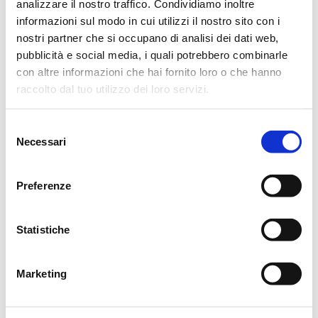
Il corteo funebre si formerà nei pressi del parcheggio.
analizzare il nostro traffico. Condividiamo inoltre
informazioni sul modo in cui utilizzi il nostro sito con i
Non fiori, ma eventuali offerte all’Hospice Casa Madonna
nostri partner che si occupano di analisi dei dati web,
pubblicità e social media, i quali potrebbero combinarle
dell’Uliveto iban IT25J0538766130000001156380.
con altre informazioni che hai fornito loro o che hanno
Si ringraziano anticipatamente coloro che interverranno alla
raccolto dal tuo utilizzo dei loro servizi.
cerimonia.
Selezione
Montecavolo, 19 Aprile 2014
Necessari
del
consenso
Preferenze
CONDIVIDI
Statistiche
MESSAGGI ALLA FAMIGLIA
Marketing
SCRIVI ORA