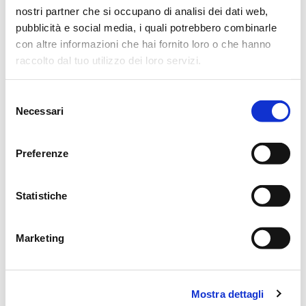
sarà recitato il S. Rosario.
nostri partner che si occupano di analisi dei dati web,
pubblicità e social media, i quali potrebbero combinarle
Si ringraziano anticipatamente coloro che interverranno alla
con altre informazioni che hai fornito loro o che hanno
cerimonia.
raccolto dal tuo utilizzo dei loro servizi.
Reggio Emilia, 11 Aprile 2015
Selezione
Necessari
del
consenso
Preferenze
CONDIVIDI
Statistiche
MESSAGGI ALLA FAMIGLIA
Marketing
SCRIVI ORA
Lascia ora un messaggio di vicinanza alla famiglia di
Mostra dettagli
EUGENIA.