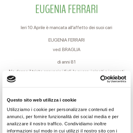
EUGENIA FERRARI
Ieri 10 Aprile è mancata all’affetto dei suoi cari
EUGENIA FERRARI
ved. BRAGLIA
di anni 81
Ne danno il triste annuncio i figli, le nuore, i nipoti e i parenti
tutti.
I funerali si svolgeranno Lunedì 13 partendo alle ore 9,30
Questo sito web utilizza i cookie
dall’abitazione di Via Rabitti, 5 per la Chiesa parrocchiale di
Utilizziamo i cookie per personalizzare contenuti ed
Fogliano, indi, in corteo, al cimitero locale.
annunci, per fornire funzionalità dei social media e per
analizzare il nostro traffico. Condividiamo inoltre
Domani sera, Domenica 12 alle ore 18, presso l’abitazione
informazioni sul modo in cui utilizzi il nostro sito con i