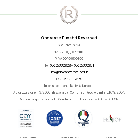
Onoranze Funebri Reverberi
Via Terezin, 23
42122 Reggio Emilia
P.IVA 00459600359
Tel.
0522/332928
–
0522/332931
info@onoranzereverberi.it
Fax.
0522/333160
Impresa esercente l’attività funebre.
Autorizzazione n.3/2006 rilasciata dal Comune di Reggio Emilia L.R. 19/2004.
Direttore Responsabile della Conduzione del Servizio: MASSIMO LEONI