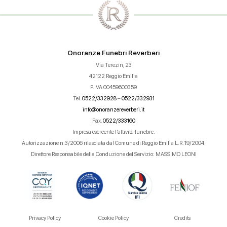
Onoranze Funebri Reverberi
Via Terezin, 23
42122 Reggio Emilia
P.IVA 00459600359
Tel.
0522/332928
–
0522/332931
info@onoranzereverberi.it
Fax.
0522/333160
Impresa esercente l’attività funebre.
Autorizzazione n.3/2006 rilasciata dal Comune di Reggio Emilia L.R. 19/2004.
Direttore Responsabile della Conduzione del Servizio: MASSIMO LEONI
Privacy Policy
Cookie Policy
Credits