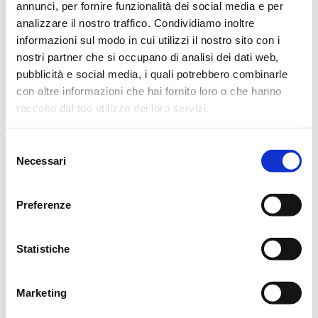
annunci, per fornire funzionalità dei social media e per
corteo funebre si formerà nei pressi del parcheggio.
analizzare il nostro traffico. Condividiamo inoltre
informazioni sul modo in cui utilizzi il nostro sito con i
Non fiori, ma eventuali offerte a “Casa Madonna
nostri partner che si occupano di analisi dei dati web,
dell’Uliveto” presso Credem sede di Albinea iban
pubblicità e social media, i quali potrebbero combinarle
con altre informazioni che hai fornito loro o che hanno
IT86N0303266130010000007000.
raccolto dal tuo utilizzo dei loro servizi.
Si ringraziano anticipatamente coloro che interverranno alla
cerimonia.
Selezione
Necessari
del
Reggio Emilia, 26 Gennaio 2008
consenso
Preferenze
Statistiche
CONDIVIDI
Marketing
MESSAGGI ALLA FAMIGLIA