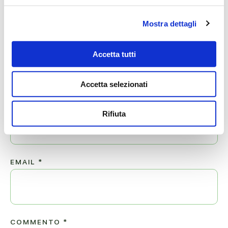
SCRIVI ORA
Mostra dettagli
Lascia ora un messaggio di vicinanza alla famiglia di EMILIA .
Accetta tutti
Il tuo indirizzo email non sarà pubblicato.
Accetta selezionati
NOME
*
Rifiuta
EMAIL
*
COMMENTO
*