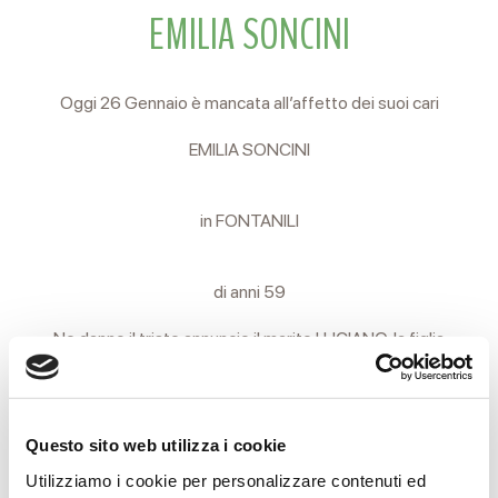
EMILIA SONCINI
Oggi 26 Gennaio è mancata all’affetto dei suoi cari
EMILIA SONCINI
in FONTANILI
di anni 59
Ne danno il triste annuncio il marito LUCIANO, la figlia
FRANCESCA e i parenti tutti.
I funerali si svolgeranno domani, Martedì 27 Gennaio, alle ore
Questo sito web utilizza i cookie
15 partendo dall’Arcispedale Santa Maria Nuova, ove avrà
Utilizziamo i cookie per personalizzare contenuti ed
luogo la funzione religiosa, per il cimitero Nuovo di Coviolo. Il