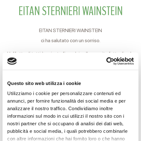
EITAN STERNIERI WAINSTEIN
EITAN STERNIERI WAINSTEIN
ci ha salutato con un sorriso.
L’affetto di tutti è arrivato fino a lui nella sua vita fatta di solo
amore.
Gli amici potranno salutarlo alla Camera Ardente del
Questo sito web utilizza i cookie
Cimitero Nuovo di Coviolo oggi 25 Aprile e domani 26 fino
Utilizziamo i cookie per personalizzare contenuti ed
alle ore 14.
annunci, per fornire funzionalità dei social media e per
Alle 14.30 S. Messa presso la Chiesa del Sacro Cuore.
analizzare il nostro traffico. Condividiamo inoltre
informazioni sul modo in cui utilizzi il nostro sito con i
Eitan verrà poi accompagnato al Cimitero in forma privata.
nostri partner che si occupano di analisi dei dati web,
pubblicità e social media, i quali potrebbero combinarle
Reggio Emilia, 24 Aprile 2018
con altre informazioni che hai fornito loro o che hanno