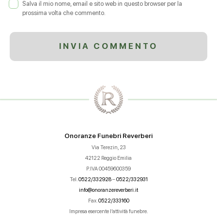
Salva il mio nome, email e sito web in questo browser per la
prossima volta che commento.
Onoranze Funebri Reverberi
Via Terezin, 23
42122 Reggio Emilia
P.IVA 00459600359
Tel.
0522/332928
–
0522/332931
info@onoranzereverberi.it
Fax.
0522/333160
Impresa esercente l’attività funebre.