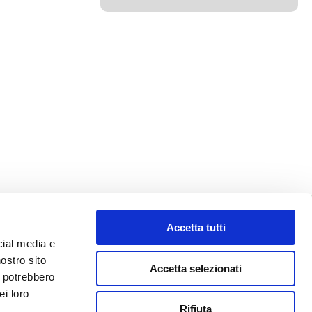
Accetta tutti
cial media e
nostro sito
Accetta selezionati
i potrebbero
ei loro
Privacy Policy
Rifiuta