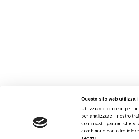
Questo sito web utilizza i
Utilizziamo i cookie per pe
Onoranze Funebri Reverberi
per analizzare il nostro tra
Via Terezin, 23
Impresa esercente l’attività funebre.
con i nostri partner che si
42122 Reggio Emilia
Autorizzazione n.3/2006 rilasciata dal
combinarle con altre inform
Comune di Reggio Emilia L.R. 19/2004.
P.IVA 00459600359
servizi.