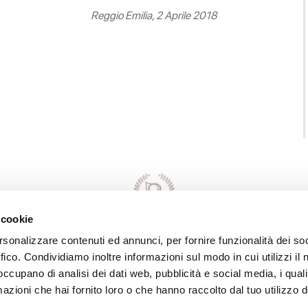
Reggio Emilia, 2 Aprile 2018
 cookie
rsonalizzare contenuti ed annunci, per fornire funzionalità dei so
ffico. Condividiamo inoltre informazioni sul modo in cui utilizzi il 
Direttore Responsabile della Conduzione
 occupano di analisi dei dati web, pubblicità e social media, i qual
del Servizio: MASSIMO LEONI
azioni che hai fornito loro o che hanno raccolto dal tuo utilizzo d