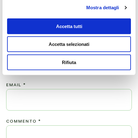
Mostra dettagli
Lascia ora un messaggio di vicinanza alla famiglia di DIMMA.
Accetta tutti
Il tuo indirizzo email non sarà pubblicato.
Accetta selezionati
NOME
*
Rifiuta
EMAIL
*
COMMENTO
*