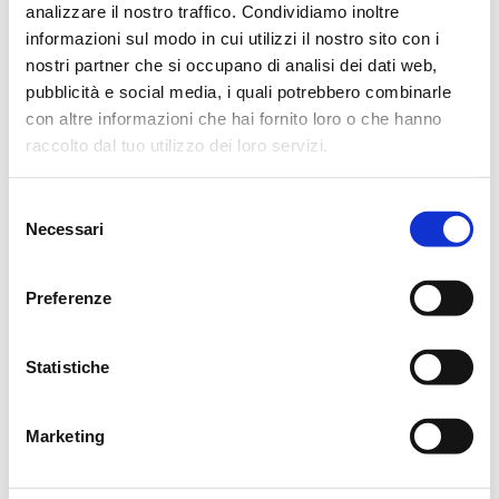
analizzare il nostro traffico. Condividiamo inoltre
Reggio Emilia, 29 Novembre 2024
informazioni sul modo in cui utilizzi il nostro sito con i
nostri partner che si occupano di analisi dei dati web,
pubblicità e social media, i quali potrebbero combinarle
con altre informazioni che hai fornito loro o che hanno
ORARI CASA FUNERARIA
raccolto dal tuo utilizzo dei loro servizi.
8.30
18.30
Selezione
Necessari
del
consenso
Preferenze
CONDIVIDI
Statistiche
MESSAGGI ALLA FAMIGLIA
Marketing
SCRIVI ORA