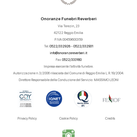
Onoranze Funebri Reverberi
Via Terezin, 23
42122 Reggio Emilia
P.IVA 00459600359
Tel.
0522/332928
–
0522/332931
info@onoranzereverberi.it
Fax.
0522/333160
Impresa esercente l’attività funebre.
Autorizzazione n.3/2006 rilasciata dal Comune di Reggio Emilia L.R. 19/2004.
Direttore Responsabile della Conduzione del Servizio: MASSIMO LEONI
Privacy Policy
Cookie Policy
Credits