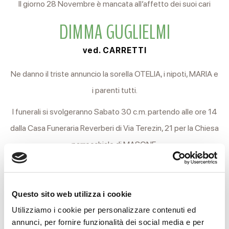
Il giorno 28 Novembre è mancata all’affetto dei suoi cari
DIMMA GUGLIELMI
ved. CARRETTI
Ne danno il triste annuncio la sorella OTELIA, i nipoti, MARIA e
i parenti tutti.
I funerali si svolgeranno Sabato 30 c.m. partendo alle ore 14
dalla Casa Funeraria Reverberi di Via Terezin, 21 per la Chiesa
parrocchiale di MASONE.
Al termine della funzione religiosa si proseguirà per il
cimitero locale.
Questo sito web utilizza i cookie
Si ringraziano anticipatamente coloro che interverranno alla
Utilizziamo i cookie per personalizzare contenuti ed
cerimonia.
annunci, per fornire funzionalità dei social media e per