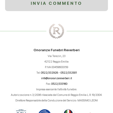
Onoranze Funebri Reverberi
Via Terezin, 23
42122 Reggio Emilia
P.IVA 00459600359
Tel.
0522/332928
–
0522/332931
info@onoranzereverberi.it
Fax.
0522/333160
Impresa esercente l’attività funebre.
Autorizzazione n.3/2006 rilasciata dal Comune di Reggio Emilia L.R. 19/2004.
Direttore Responsabile della Conduzione del Servizio: MASSIMO LEONI