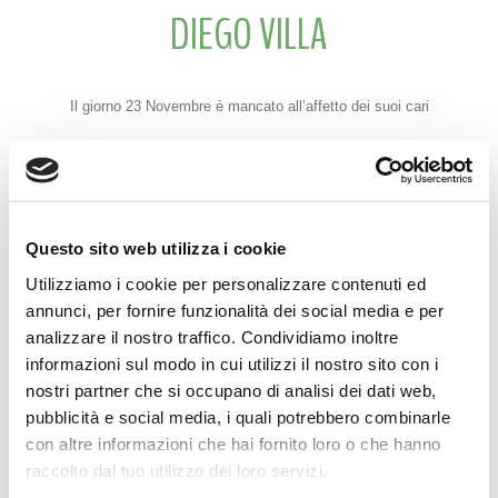
DIEGO VILLA
Il giorno 23 Novembre è mancato all’affetto dei suoi cari
DIEGO VILLA
di anni 86
Ne danno il triste annuncio, a funerali avvenuti, le figlie BARBARA e
Questo sito web utilizza i cookie
LORENA.
Utilizziamo i cookie per personalizzare contenuti ed
Un ringraziamento particolare al Medico curante Dott.ssa Elisabetta
annunci, per fornire funzionalità dei social media e per
analizzare il nostro traffico. Condividiamo inoltre
Zappettini per le premurose cure prestate.
informazioni sul modo in cui utilizzi il nostro sito con i
Reggio Emilia, 26 novembre 2021
nostri partner che si occupano di analisi dei dati web,
pubblicità e social media, i quali potrebbero combinarle
con altre informazioni che hai fornito loro o che hanno
raccolto dal tuo utilizzo dei loro servizi.