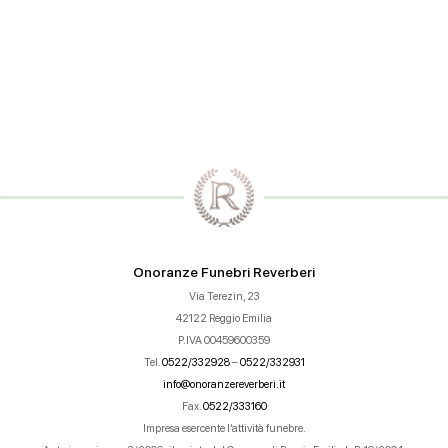
Onoranze Funebri Reverberi
Via Terezin, 23
42122 Reggio Emilia
P.IVA 00459600359
Tel.
0522/332928
–
0522/332931
info@onoranzereverberi.it
Fax.
0522/333160
Impresa esercente l’attività funebre.