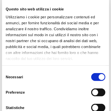
cerimonia.
Questo sito web utilizza i cookie
Reggio Emilia, 29 Ottobre 2022
Utilizziamo i cookie per personalizzare contenuti ed
annunci, per fornire funzionalità dei social media e per
analizzare il nostro traffico. Condividiamo inoltre
informazioni sul modo in cui utilizzi il nostro sito con i
CASA FUNERARIA
nostri partner che si occupano di analisi dei dati web,
pubblicità e social media, i quali potrebbero combinarle
con altre informazioni che hai fornito loro o che hanno
SABATO
raccolto dal tuo utilizzo dei loro servizi.
14.30
18.30
Selezione
DOMENICA
Necessari
del
9 - 12
15 - 18
consenso
Preferenze
LUNEDÌ
8.30
14.15
Statistiche