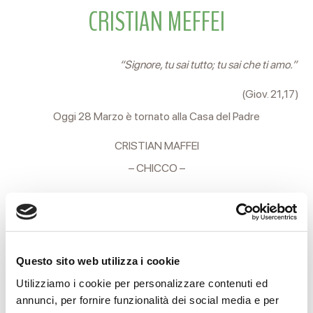
CRISTIAN MEFFEI
“Signore, tu sai tutto; tu sai che ti amo.”
(Giov. 21,17)
Oggi 28 Marzo è tornato alla Casa del Padre
CRISTIAN MAFFEI
– CHICCO –
di anni 24
Geologo
Lo annunciano la fidanzata MARIACHIARA, la sorella ELENA, il
Questo sito web utilizza i cookie
cognato FRANCESCO, i nipoti SAMUELE e FILIPPO.
Utilizziamo i cookie per personalizzare contenuti ed
annunci, per fornire funzionalità dei social media e per
I funerali si svolgeranno Lunedì 30 Marzo partendo alle ore