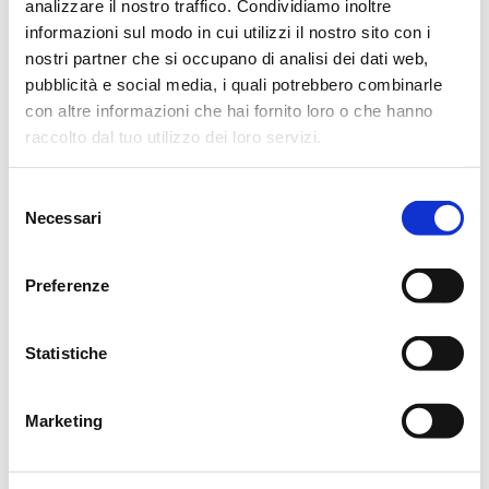
analizzare il nostro traffico. Condividiamo inoltre
14.30 dall’abitazione di Via Gorizia, 21 per la Chiesa
informazioni sul modo in cui utilizzi il nostro sito con i
parrocchiale di Regina Pacis, indi al cimitero Nuovo di
nostri partner che si occupano di analisi dei dati web,
pubblicità e social media, i quali potrebbero combinarle
Coviolo.
con altre informazioni che hai fornito loro o che hanno
Si ringraziano anticipatamente coloro che interverranno alla
raccolto dal tuo utilizzo dei loro servizi.
cerimonia.
Selezione
Reggio Emilia, 28 Marzo 2015
Necessari
del
consenso
Preferenze
CONDIVIDI
Statistiche
MESSAGGI ALLA FAMIGLIA
Marketing
SCRIVI ORA