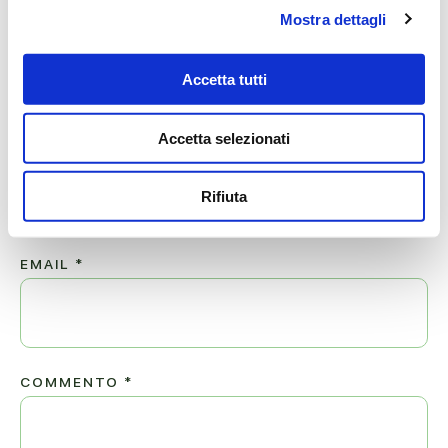
Mostra dettagli
Lascia ora un messaggio di vicinanza alla famiglia di
CRISTIAN.
Accetta tutti
Il tuo indirizzo email non sarà pubblicato.
Accetta selezionati
NOME
*
Rifiuta
EMAIL
*
COMMENTO
*