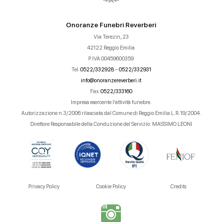
Onoranze Funebri Reverberi
Via Terezin, 23
42122 Reggio Emilia
P.IVA 00459600359
Tel.
0522/332928
–
0522/332931
info@onoranzereverberi.it
Fax.
0522/333160
Impresa esercente l’attività funebre.
Autorizzazione n.3/2006 rilasciata dal Comune di Reggio Emilia L.R. 19/2004.
Direttore Responsabile della Conduzione del Servizio: MASSIMO LEONI
Privacy Policy
Cookie Policy
Credits