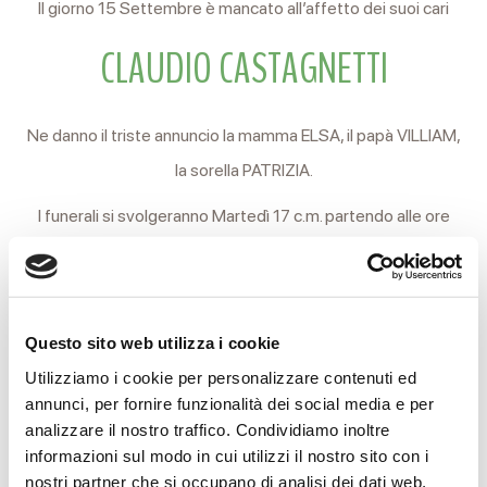
Il giorno 15 Settembre è mancato all’affetto dei suoi cari
CLAUDIO CASTAGNETTI
Ne danno il triste annuncio la mamma ELSA, il papà VILLIAM,
la sorella PATRIZIA.
I funerali si svolgeranno Martedì 17 c.m. partendo alle ore
10.30 dall’Hospice Casa Madonna dell’Uliveto in Montericco
di Albinea per la Chiesa interna del cimitero Nuovo di
Coviolo.
Questo sito web utilizza i cookie
Al termine delle Esequie si proseguirà per l’ara crematoria.
Utilizziamo i cookie per personalizzare contenuti ed
annunci, per fornire funzionalità dei social media e per
Si ringraziano anticipatamente coloro che interverranno alla
analizzare il nostro traffico. Condividiamo inoltre
cerimonia.
informazioni sul modo in cui utilizzi il nostro sito con i
nostri partner che si occupano di analisi dei dati web,