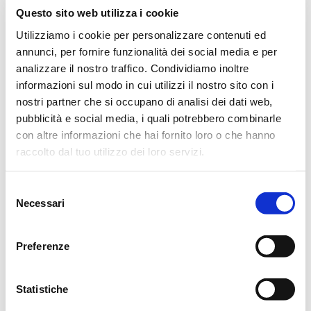
Questo sito web utilizza i cookie
dell’Hospice Casa Madonna dell’Uliveto per la gentilezza e
Utilizziamo i cookie per personalizzare contenuti ed
le premurose cure prestate.
annunci, per fornire funzionalità dei social media e per
Castelnovo di Sotto, 12 Gennaio 2024
analizzare il nostro traffico. Condividiamo inoltre
informazioni sul modo in cui utilizzi il nostro sito con i
nostri partner che si occupano di analisi dei dati web,
pubblicità e social media, i quali potrebbero combinarle
con altre informazioni che hai fornito loro o che hanno
ORARI ESPOSIZIONE
raccolto dal tuo utilizzo dei loro servizi.
DOMENICA
Selezione
9
12
15
18
/
Necessari
del
consenso
LUNEDÌ
Preferenze
8.30
11
Statistiche