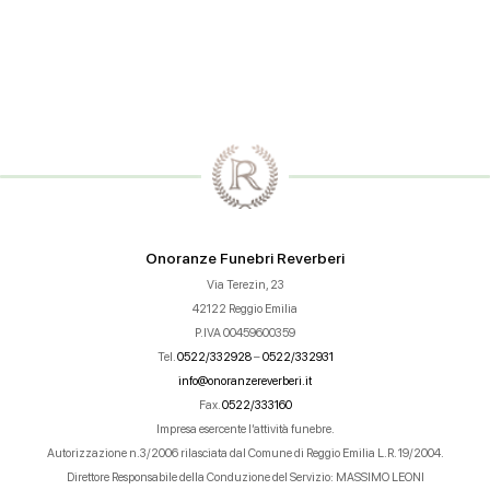
Onoranze Funebri Reverberi
Via Terezin, 23
42122 Reggio Emilia
P.IVA 00459600359
Tel.
0522/332928
–
0522/332931
info@onoranzereverberi.it
Fax.
0522/333160
Impresa esercente l’attività funebre.
Autorizzazione n.3/2006 rilasciata dal Comune di Reggio Emilia L.R. 19/2004.
Direttore Responsabile della Conduzione del Servizio: MASSIMO LEONI