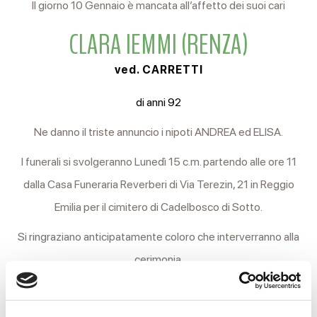
Il giorno 10 Gennaio è mancata all’affetto dei suoi cari
CLARA IEMMI (RENZA)
ved. CARRETTI
di anni 92
Ne danno il triste annuncio i nipoti ANDREA ed ELISA.
I funerali si svolgeranno Lunedì 15 c.m. partendo alle ore 11
dalla Casa Funeraria Reverberi di Via Terezin, 21 in Reggio
Emilia per il cimitero di Cadelbosco di Sotto.
Si ringraziano anticipatamente coloro che interverranno alla
cerimonia.
La famiglia desidera porgere un particolare ringraziamento
alla Dott.ssa MARA RUSPAGGIARI e a tutto il personale