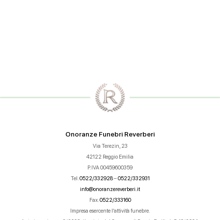
Onoranze Funebri Reverberi
Via Terezin, 23
42122 Reggio Emilia
P.IVA 00459600359
Tel.
0522/332928
–
0522/332931
info@onoranzereverberi.it
Fax.
0522/333160
Impresa esercente l’attività funebre.