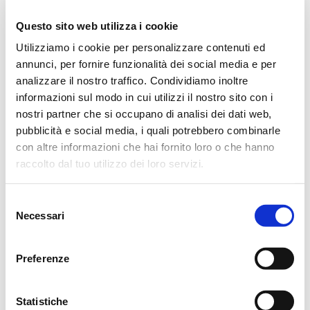
attesa di cremazione.
Questo sito web utilizza i cookie
Si ringraziano anticipatamente coloro che interverranno alla
Utilizziamo i cookie per personalizzare contenuti ed
annunci, per fornire funzionalità dei social media e per
cerimonia.
analizzare il nostro traffico. Condividiamo inoltre
Reggio Emilia, 23 Luglio 2023
informazioni sul modo in cui utilizzi il nostro sito con i
nostri partner che si occupano di analisi dei dati web,
pubblicità e social media, i quali potrebbero combinarle
con altre informazioni che hai fornito loro o che hanno
CASA FUNERARIA REVERBRI
raccolto dal tuo utilizzo dei loro servizi.
Selezione
FESTIVI
Necessari
del
15
18
consenso
Preferenze
FERIALI
8.30
18.30
Statistiche