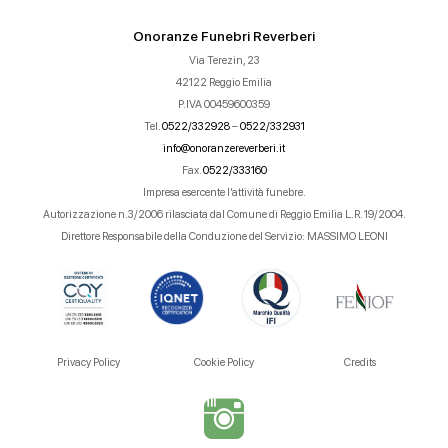
Onoranze Funebri Reverberi
Via Terezin, 23
42122 Reggio Emilia
P.IVA 00459600359
Tel.
0522/332928
–
0522/332931
info@onoranzereverberi.it
Fax.
0522/333160
Impresa esercente l’attività funebre.
Autorizzazione n.3/2006 rilasciata dal Comune di Reggio Emilia L.R. 19/2004.
Direttore Responsabile della Conduzione del Servizio: MASSIMO LEONI
Privacy Policy
Cookie Policy
Credits