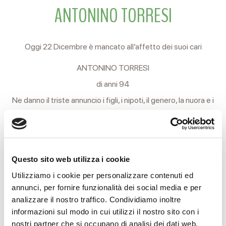
ANTONINO TORRESI
Oggi 22 Dicembre è mancato all’affetto dei suoi cari
ANTONINO TORRESI
di anni 94
Ne danno il triste annuncio i figli, i nipoti, il genero, la nuora e i
parenti tutti.
I funerali si svolgeranno domani, Martedì 23, partendo alle
ore 14 dalle Camere Ardenti dell’Arcispedale Santa Maria
Questo sito web utilizza i cookie
Nuova per il cimitero Nuovo di Coviolo, ove avranno luogo la
Utilizziamo i cookie per personalizzare contenuti ed
funzione religiosa e la tumulazione.
annunci, per fornire funzionalità dei social media e per
analizzare il nostro traffico. Condividiamo inoltre
Si ringraziano anticipatamente coloro che interverranno alla
informazioni sul modo in cui utilizzi il nostro sito con i
cerimonia.
nostri partner che si occupano di analisi dei dati web,