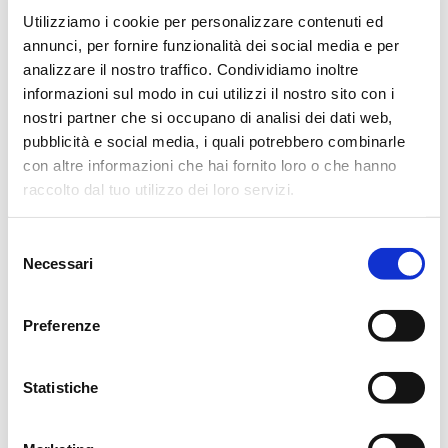
Utilizziamo i cookie per personalizzare contenuti ed
Si ringraziano anticipatamente coloro che interverranno alla
annunci, per fornire funzionalità dei social media e per
cerimonia.
analizzare il nostro traffico. Condividiamo inoltre
informazioni sul modo in cui utilizzi il nostro sito con i
La famiglia desidera porgere un ringraziamento particolare al
nostri partner che si occupano di analisi dei dati web,
pubblicità e social media, i quali potrebbero combinarle
Primario Dott. Vittorio Tromellini, a tutto il personale medico
con altre informazioni che hai fornito loro o che hanno
e paramedico del reparto di Lungodegenza di Villa Verde e al
raccolto dal tuo utilizzo dei loro servizi.
medico curante Dott.ssa Paola di Donato.
Selezione
Non fiori, ma eventuali offerte al Nuovo Centro Onco-
Necessari
del
Ematologico dell’Arcispedale Santa Maria Nuova.
consenso
Reggio Emilia, 10 Settembre 2014
Preferenze
Statistiche
CONDIVIDI