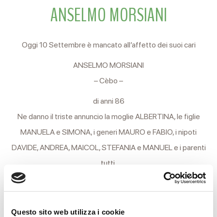
ANSELMO MORSIANI
Oggi 10 Settembre è mancato all’affetto dei suoi cari
ANSELMO MORSIANI
– Cèbo –
di anni 86
Ne danno il triste annuncio la moglie ALBERTINA, le figlie
MANUELA e SIMONA, i generi MAURO e FABIO, i nipoti
DAVIDE, ANDREA, MAICOL, STEFANIA e MANUEL e i parenti
tutti.
I funerali si svolgeranno Venerdì 12, alle ore 15 partendo dalle
camere ardenti dell’Arcispedale Santa Maria Nuova per il
Questo sito web utilizza i cookie
cimitero Nuovo di Coviolo, in attesa di cremazione.