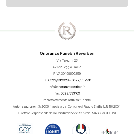
Onoranze Funebri Reverberi
Via Terezin, 23
42122 Reggio Emilia
P.IVA 00459600359
Tel.
0522/332928
–
0522/332931
info@onoranzereverberi.it
Fax.
0522/333160
Impresa esercente l’attività funebre.
Autorizzazione n.3/2006 rilasciata dal Comune di Reggio Emilia L.R. 19/2004.
Direttore Responsabile della Conduzione del Servizio: MASSIMO LEONI