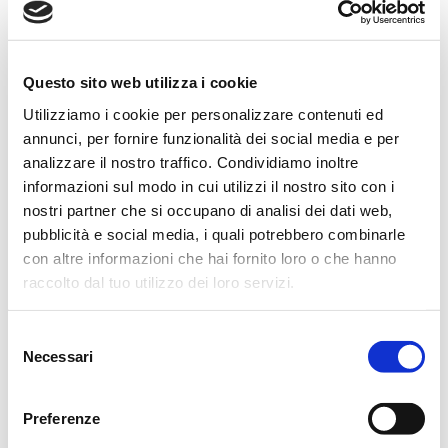
Non fiori, ma eventuali offerte a Fondazione Madonna
dell’Uliveto Onlus oppure a Casa Cervi Luigi.
Si ringraziano anticipatamente coloro che interverranno alla
Questo sito web utilizza i cookie
cerimonia.
Utilizziamo i cookie per personalizzare contenuti ed
annunci, per fornire funzionalità dei social media e per
Il Santo Rosario sarà recitato Sabato 22 alle ore 20.30
analizzare il nostro traffico. Condividiamo inoltre
presso la Pieve di Albinea.
informazioni sul modo in cui utilizzi il nostro sito con i
nostri partner che si occupano di analisi dei dati web,
Albinea, 22 Marzo 2025
pubblicità e social media, i quali potrebbero combinarle
con altre informazioni che hai fornito loro o che hanno
raccolto dal tuo utilizzo dei loro servizi.
ORARI CASA FUNERARIA
Selezione
Necessari
del
consenso
FERIALI
8.30
18.30
Preferenze