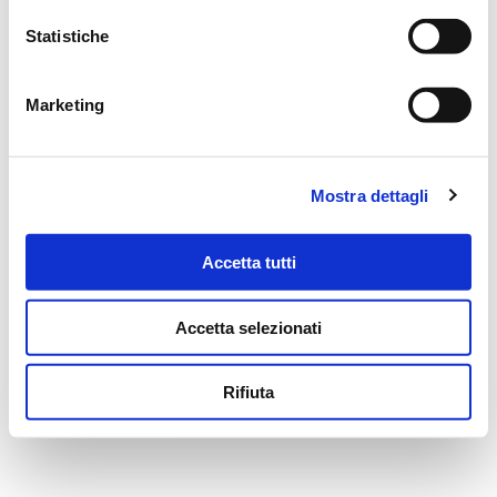
FESTIVI
Statistiche
9
12
15
18
/
Marketing
MESSAGGI ALLA FAMIGLIA
Mostra dettagli
SCRIVI ORA
Accetta tutti
Accetta selezionati
Il tuo indirizzo email non sarà pubblicato.
Rifiuta
NOME
*