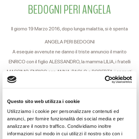
BEDOGNI PERI ANGELA
Il giorno 19 Marzo 2016, dopo lunga malattia, si è spenta
ANGELA PERI BEDOGNI
A esequie avvenute ne danno il triste annuncio il marito
ENRICO con il figlio ALESSANDRO, la mamma LILIA, i fratelli
MASSIMO, ENRICO con ANNA, PAOLO e ROBERTA, i cognati
MARGHERITA con STEFANO e LUIGI con ELENA, i nipoti
CECILIA, LUCIA, LORENZO, RICCARDO, BIANCA, MARCO,
FRANCESCO, LIVIO, MARIA FRANCESCA, FRANCESCO e
Questo sito web utilizza i cookie
ALESSANDRO.
Utilizziamo i cookie per personalizzare contenuti ed
annunci, per fornire funzionalità dei social media e per
Una Messa di suffragio verrà celebrata nel Duomo di Reggio
analizzare il nostro traffico. Condividiamo inoltre
informazioni sul modo in cui utilizzi il nostro sito con i
Mercoledì 23 Marzo alle ore 18.30.