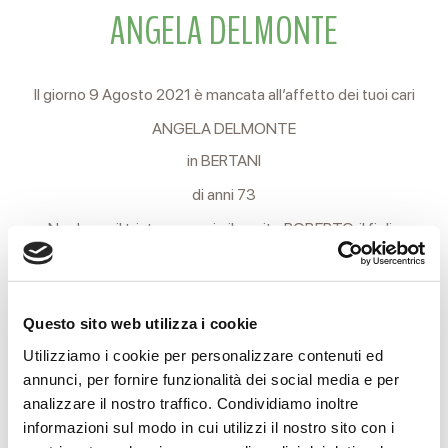
ANGELA DELMONTE
Il giorno 9 Agosto 2021 è mancata all’affetto dei tuoi cari
ANGELA DELMONTE
in BERTANI
di anni 73
Ne danno il triste annuncio il marito ROBERTO, il figlio
ALESSANDRO, la nuora, i nipoti e il fratello.
I funerali si svolgeranno Mercoledì 11 Agosto partendo alle
Questo sito web utilizza i cookie
ore 9 dalla Casa Funeraria Reverberi di via Terezin, 21 per il
Utilizziamo i cookie per personalizzare contenuti ed
cimitero Nuovo di Coviolo, in attesa di cremazione.
annunci, per fornire funzionalità dei social media e per
Non fiori, ma opere di bene.
analizzare il nostro traffico. Condividiamo inoltre
informazioni sul modo in cui utilizzi il nostro sito con i
Si ringraziano anticipatamente coloro che interverranno alla