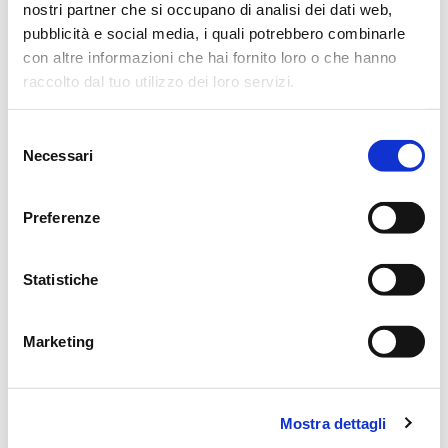
cimitero locale.
nostri partner che si occupano di analisi dei dati web,
pubblicità e social media, i quali potrebbero combinarle
Si ringraziano anticipatamente coloro che interverranno alla
con altre informazioni che hai fornito loro o che hanno
cerimonia.
raccolto dal tuo utilizzo dei loro servizi.
Quattro Castella, 10 maggio 2021
Selezione
Necessari
del
consenso
Preferenze
CONDIVIDI
Statistiche
MESSAGGI ALLA FAMIGLIA
SCRIVI ORA
Marketing
Lascia ora un messaggio di vicinanza alla famiglia di ADOLFO.
Mostra dettagli