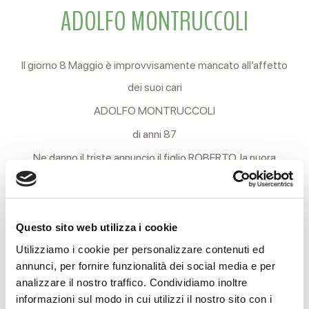
ADOLFO MONTRUCCOLI
Il giorno 8 Maggio è improvvisamente mancato all’affetto
dei suoi cari
ADOLFO MONTRUCCOLI
di anni 87
Ne danno il triste annuncio il figlio ROBERTO, la nuora
ROMINA, la nipote CLARISSA, la sorella GIOVANNA e i
parenti tutti.
I funerali si svolgeranno Martedì 11 c.m. partendo alle ore
Questo sito web utilizza i cookie
9.30 dalle camere ardenti dell’Arcispedale Santa Maria
Utilizziamo i cookie per personalizzare contenuti ed
annunci, per fornire funzionalità dei social media e per
Nuova per la Chiesa parrocchiale di QUATTRO CASTELLA.
analizzare il nostro traffico. Condividiamo inoltre
Al termine della funzione religiosa si proseguirà in auto per il
informazioni sul modo in cui utilizzi il nostro sito con i