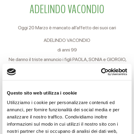
ADELINDO VACONDIO
Oggi 20 Marzo è mancato all’affetto dei suoi cari
ADELINDO VACONDIO
di anni 99
Ne danno il triste annuncio i figli PAOLA, SONIA e GIORGIO,
i generi GIAN MARCO e LUIGI,
i nipoti DAVIDE, DONATA, VALERIA e i parenti tutti.
I funerali si svolgeranno domani, Sabato 21, partendo alle ore
Questo sito web utilizza i cookie
14.30 dall’abitazione di via Don L. Sturzo, 6 in Quattro
Utilizziamo i cookie per personalizzare contenuti ed
annunci, per fornire funzionalità dei social media e per
Castella
analizzare il nostro traffico. Condividiamo inoltre
per la Chiesa parrocchiale, indi al cimitero locale.
informazioni sul modo in cui utilizzi il nostro sito con i
nostri partner che si occupano di analisi dei dati web,
Si ringraziano anticipatamente coloro che interverranno alla